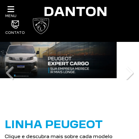
MENU
CONTATO
templates.template-01.components.carous
tem
LINHA PEUGEOT
Clique e descubra mais sobre cada modelo