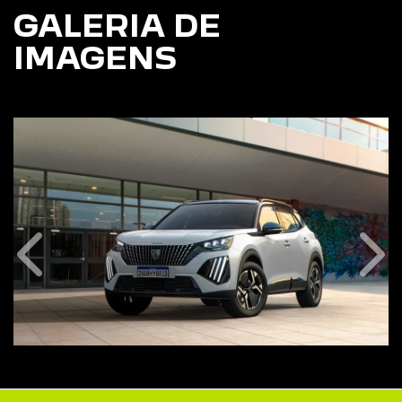
IMAGENS
Anterior
Pró