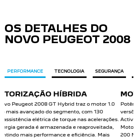
OS DETALHES DO
NOVO PEUGEOT 2008
PERFORMANCE
TECNOLOGIA
SEGURANÇA
D
MOTOR TURBO 200
Potência para você ir mais longe, mais rápido. As
versões GT Hybrid T200 AT, Allure T200 AT e
Active T200 AT do Novo Peugeot 2008 com o
Motor Turbo 200 Flex com 130 cv de potência e
200 Nm de torque.