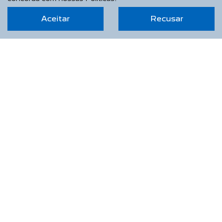
Agendamento de Serviços
Aceitar
Recusar
CONTATO
Sobre Nós
Fale Conosco
Agende um Emotion Drive
Trabalhe Conosco
Política de Privacidade
COMPARE
AGENDE UM TEST DRIVE
Desacelere. Seu bem maior é a vida.