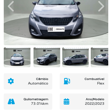
Câmbio
Combustível
Automático
Flex
Quilometragem
Ano/Modelo
73.014km
2022/2023
Cor
Final Da Placa
Prata
XXX4C22
SOLICITAR PROPOSTA