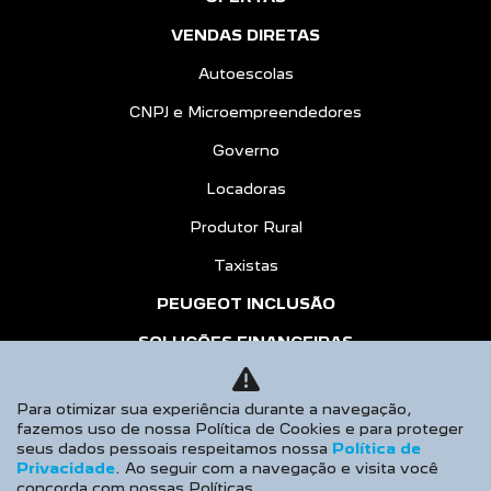
Governo
Locadoras
Produtor Rural
Taxistas
PEUGEOT INCLUSÃO
SOLUÇÕES FINANCEIRAS
Consórcio
Financiamento
Seguros
PÓS VENDAS
Para otimizar sua experiência durante a navegação,
Peugeot Confiance
fazemos uso de nossa Política de Cookies e para proteger
seus dados pessoais respeitamos nossa
Recall
Política de
Privacidade
. Ao seguir com a navegação e visita você
Peças e Acessórios
concorda com nossas Políticas.