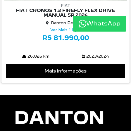
R$ 81.990,00
WhatsApp
26.826 km
2023/2024
Mais informações