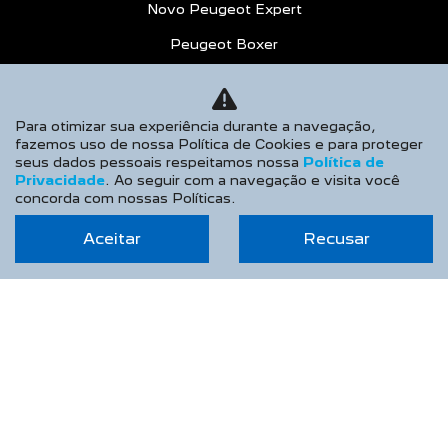
Novo Peugeot Expert
Peugeot Boxer
Peugeot Partner Rapid
SEMINOVOS
Para otimizar sua experiência durante a navegação,
fazemos uso de nossa Política de Cookies e para proteger
VENDAS DIRETAS
seus dados pessoais respeitamos nossa
Política de
Privacidade
. Ao seguir com a navegação e visita você
Autoescolas
concorda com nossas Políticas.
CNPJ e Microempreendedores
Aceitar
Recusar
Governo
Locadoras
Produtor Rural
Taxistas
PEUGEOT INCLUSÃO
SOLUÇÕES FINANCEIRAS