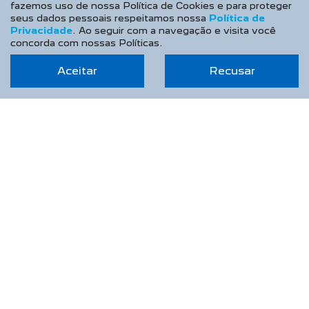
fazemos uso de nossa Política de Cookies e para proteger
seus dados pessoais respeitamos nossa
Política de
Privacidade
. Ao seguir com a navegação e visita você
concorda com nossas Políticas.
Aceitar
Recusar
CNPJ: 02.566.803/0001-33
NOVOS
Novo Peugeot 208
Novo Peugeot 2008