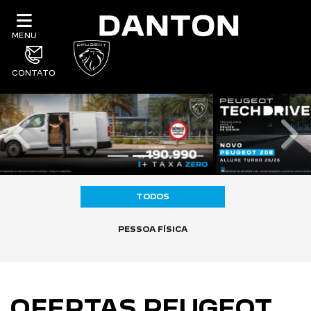
MENU
CONTATO
templates.template-01.components.carous
tem
TODOS
PESSOA FÍSICA
OFERTAS PEUGEOT