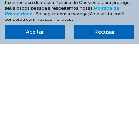
fazemos uso de nossa Política de Cookies e para proteger
seus dados pessoais respeitamos nossa
Política de
Privacidade
. Ao seguir com a navegação e visita você
concorda com nossas Políticas.
Aceitar
Recusar
CNPJ: 02.566.803/0001-33
NOVOS
Novo Peugeot 208
Novo Peugeot 2008