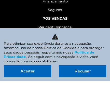
Peugeot Confiance
Recall
Peças e Acessórios
Agendamento de Serviços
CONTATO
Para otimizar sua experiência durante a navegação,
fazemos uso de nossa Política de Cookies e para proteger
Sobre Nós
seus dados pessoais respeitamos nossa
Política de
Privacidade
. Ao seguir com a navegação e visita você
Fale Conosco
concorda com nossas Políticas.
Agende um Emotion Drive
Aceitar
Recusar
Trabalhe Conosco
Política de Privacidade
COMPARE
AGENDE UM TEST DRIVE