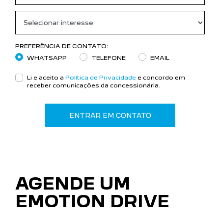
PREFERÊNCIA DE CONTATO:
WHATSAPP
TELEFONE
EMAIL
Li e aceito a
Política de Privacidade
e concordo em
receber comunicações da concessionária.
ENTRAR EM CONTATO
AGENDE UM
EMOTION DRIVE
Viva uma experiência de direção sem precedentes
com um Peugeot. Desperte o leão que vive dentro de
você e venha hoje mesmo conhecer nossos veículos.