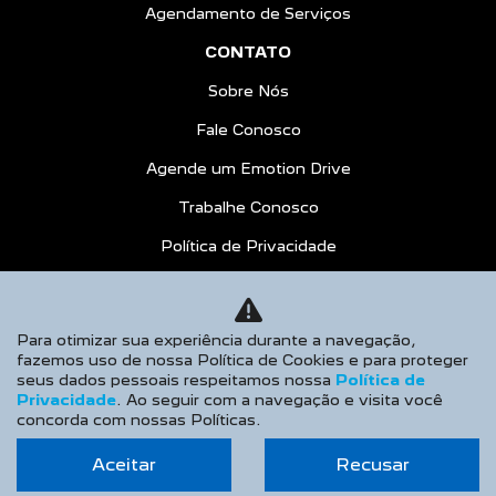
Recall
Peças e Acessórios
Agendamento de Serviços
CONTATO
Sobre Nós
Fale Conosco
Agende um Emotion Drive
Trabalhe Conosco
Política de Privacidade
Para otimizar sua experiência durante a navegação,
fazemos uso de nossa Política de Cookies e para proteger
COMPARE
seus dados pessoais respeitamos nossa
Política de
Privacidade
. Ao seguir com a navegação e visita você
AGENDE UM TEST DRIVE
concorda com nossas Políticas.
Desacelere. Seu bem maior é a vida.
Aceitar
Recusar