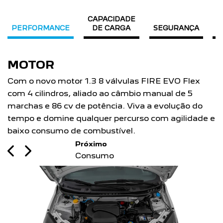
PEUGEOT PARTNER
RAPID
CAPACIDADE
PERFORMANCE
DE CARGA
SEGURANÇA
C
CONSUMO
A Partner Rapid possui nota A 
ulas FIRE EVO Flex
baixo consumo de combustível, f
âmbio manual de 5
em áreas urbanas e 12,4 km/l (g
 Viva a evolução do
estradas.
rcurso com agilidade e
Previous
Next
el.