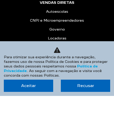
VENDAS DIRETAS
Autoescolas
CNPJ e Microempreendedores
Governo
Locadoras
Produtor Rural
Taxistas
Para otimizar sua experiência durante a navegação,
fazemos uso de nossa Política de Cookies e para proteger
PEUGEOT INCLUSÃO
seus dados pessoais respeitamos nossa
Política de
Privacidade
. Ao seguir com a navegação e visita você
SOLUÇÕES FINANCEIRAS
concorda com nossas Políticas.
Consórcio
Aceitar
Recusar
Financiamento
Seguros
PÓS VENDAS